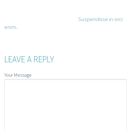
fermentum nunc. Etiam pharetra, erat sed
fermentum feugiat, velit mauris egestas quam, ut
aliquam massa nisl quis neque.
Suspendisse in orci
enim.
LEAVE A REPLY
Your Message