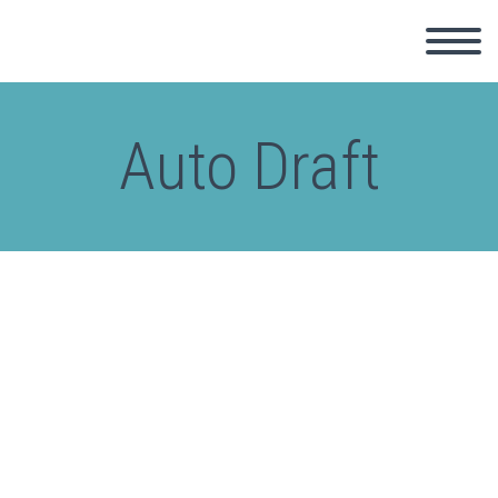
Auto Draft
Terms and conditions
This is Photoshop’s version of Lorem Ipsum. Proin
gravida nibh vel velit auctor aliquet. Aenean
sollicitudin, lorem quis bibendum auctor, nisi elit
consequat ipsum, nec sagittis sem nibh id elit. Duis